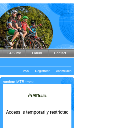
GPS Info
Forum
Contact
V&A
Registreer
Aanmelden
random MTB track