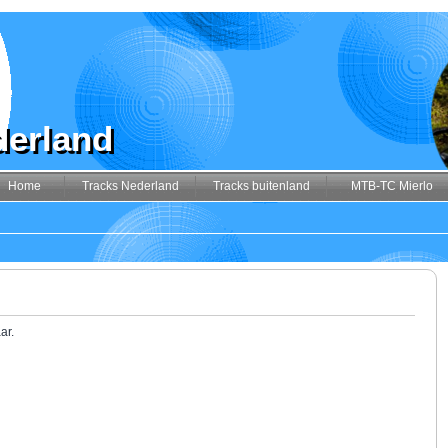
derland
Home
Tracks Nederland
Tracks buitenland
MTB-TC Mierlo
ar.