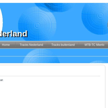
derland
Home
Tracks Nederland
Tracks buitenland
MTB-TC Mierlo
ar.