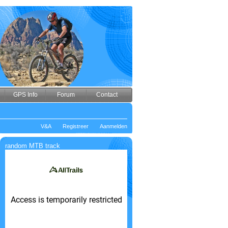
GPS Info
Forum
Contact
V&A
Registreer
Aanmelden
random MTB track